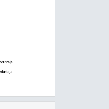
edustaja
edustaja