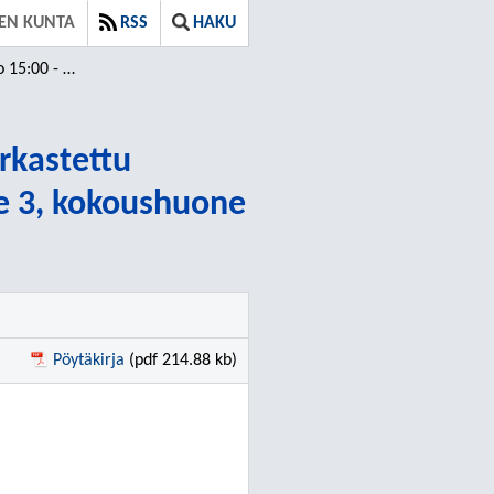
EN KUNTA
RSS
HAKU
 ⁄ Tarkastettu
arkastettu
ie 3, kokoushuone
Pöytäkirja
(pdf 214.88 kb)