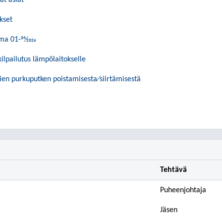
at asiat
kset
a 01-04⁄2026
ilpailutus lämpölaitokselle
ien purkuputken poistamisesta⁄siirtämisestä
Tehtävä
Puheenjohtaja
Jäsen