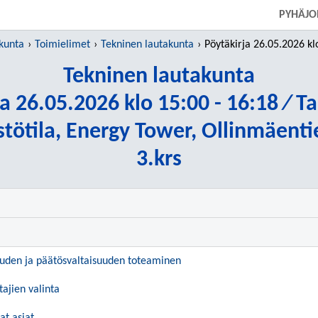
SIIRRY SUORAAN PÄÄSISÄLTÖÖN
PYHÄJO
kunta
Toimielimet
Tekninen lautakunta
Pöytäkirja 26.05.2026 klo 15:00 - 16:18
Tekninen lautakunta
a 26.05.2026 klo 15:00 - 16:18 ⁄ T
tötila, Energy Tower, Ollinmäent
3.krs
suuden ja päätösvaltaisuuden toteaminen
tajien valinta