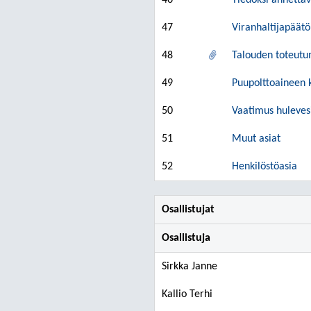
46
Tiedoksi annettav
47
Viranhaltijapäätö
48
Talouden toteutum
49
Puupolttoaineen k
50
Vaatimus huleves
51
Muut asiat
52
Henkilöstöasia
Osallistujat
Osallistuja
Sirkka Janne
Kallio Terhi