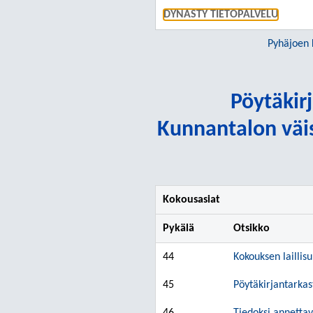
DYNASTY TIETOPALVELU
Pyhäjoen 
Pöytäkirj
Kunnantalon väis
Kokousasiat
Pykälä
Otsikko
44
Kokouksen lailli
45
Pöytäkirjantarkas