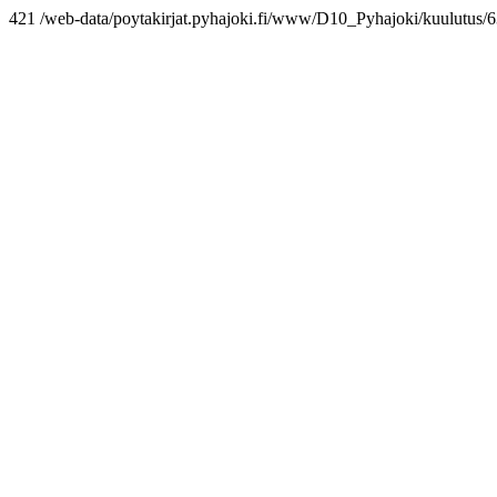
421 /web-data/poytakirjat.pyhajoki.fi/www/D10_Pyhajoki/kuulut